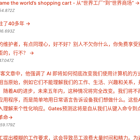
came the world’s shopping cart - 从“世界工厂”到“世界商场”
54.872Z
住了40多年
36.693Z
的维护者，有点同理心，好不好？别人不欠你什么，你免费享受
歪的，行不？
47.047Z
tes的博客文章中，他强调了 AI 即将如何彻底改变我们使用计算机的
相当原始，例如它们不能理解我们的工作、生活、兴趣和关系，
，随着AI的进步，未来五年内，这种情况将完全改变。我们将不
用程序，而是简单地用日常语言告诉设备我们想做什么。这些AI a
入理解来个性化响应。Gates预测这将是自从我们从键入命令到
命​
59.179Z
工提出模糊的工作要求，这会导致员工浪费大量时间和精力。为