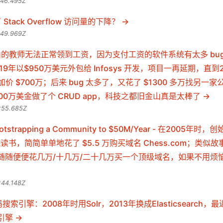
:46.495Z
 Stack Overflow 访问量的下降？
:49.969Z
山的教师无法正常领到工资，因为支付工资的软件系统有太多 bu
9年以$950万美元外包给 Infosys 开发，项目一再延期，直到
s 又加价 $700万；后来 bug 太多了，又花了 $1300 多万找另
000万美金做了个 CRUD app，科技之都旧金山真是太棒了
:55.685Z
ootstrapping a Community to $50M/Year - 在2005年时
商学院读书，简简单单地花了 $5.5 万购买域名 Chess.com；类
随随便便花几万/十几万/二十几万买一个顶级域名，如果不用烦
:44.148Z
码搜索引擎：2008年时用Solr，2013年换成Elasticsearch，最
引擎