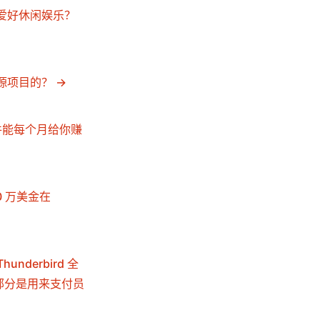
趣爱好休闲娱乐？
源项目的？
一个软件能每个月给你赚
00 万美金在
underbird 全
大部分是用来支付员