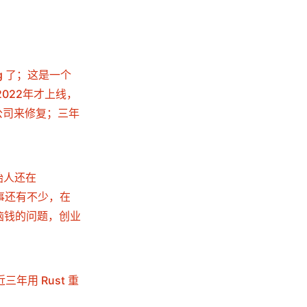
g 了；这是一个
2022年才上线，
一家公司来修复；三年
，创始人还在
似故事还有不少，在
恼钱的问题，创业
近三年用 Rust 重