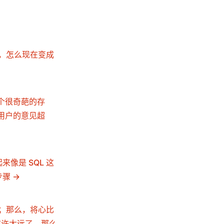
美好的前途，怎么现在变成
网里一个很奇葩的存
用户的意见超
听起来像是 SQL 这
个步骤
的消亡；那么，将心比
或许太远了，那么